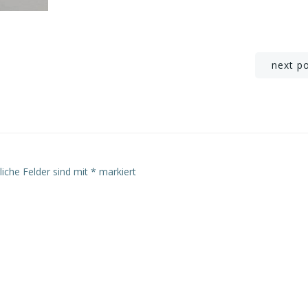
Post
next p
navigation
liche Felder sind mit
*
markiert