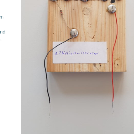
im
und
.