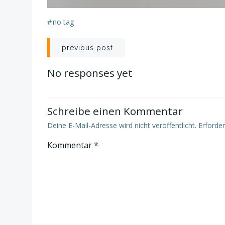
#
no tag
Post
previous post
navigation
No responses yet
Schreibe einen Kommentar
Deine E-Mail-Adresse wird nicht veröffentlicht.
Erforder
Kommentar
*