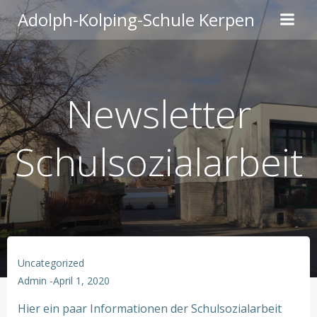
Zum
Adolph-Kolping-Schule Kerpen
Inhalt
springen
Newsletter
Schulsozialarbeit
Uncategorized
Admin
-
April 1, 2020
Hier ein paar Informationen der Schulsozialarbeit