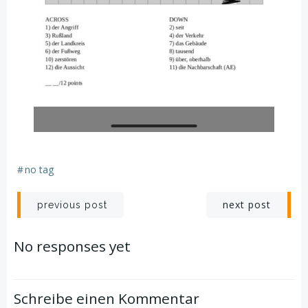
#
no tag
Post
Post
next post
previous post
navigation
navigation
No responses yet
Schreibe einen Kommentar